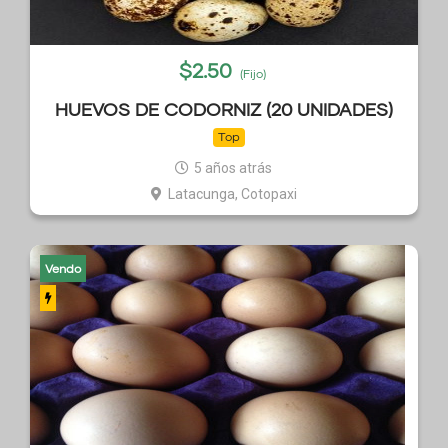
$
2.50
(Fijo)
HUEVOS DE CODORNIZ (20 UNIDADES)
Top
5 años atrás
Latacunga, Cotopaxi
Vendo