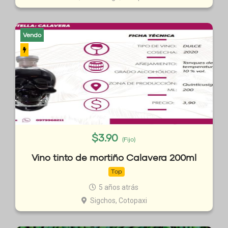
Vendo
$
3.90
(Fijo)
Vino tinto de mortiño Calavera 200ml
Top
5 años atrás
Sigchos, Cotopaxi