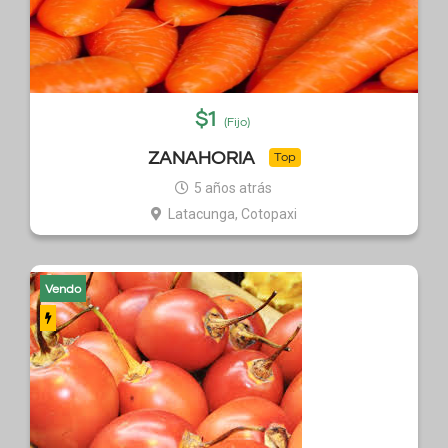
$
1
(Fijo)
ZANAHORIA
Top
5 años atrás
Latacunga, Cotopaxi
Vendo