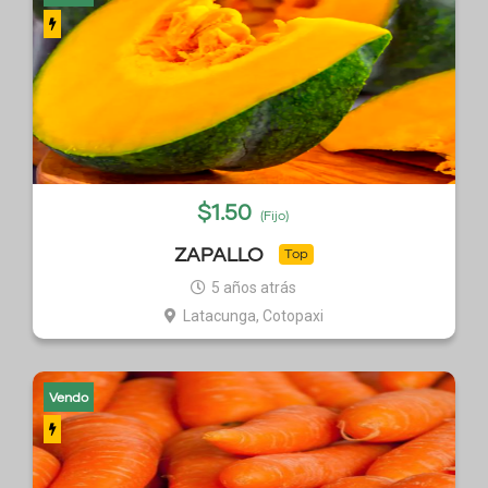
$
1.50
(Fijo)
ZAPALLO
Top
5 años atrás
Latacunga, Cotopaxi
Vendo