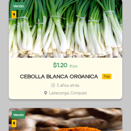
Vendo
$
1.20
(Fijo)
CEBOLLA BLANCA ORGANICA
Top
5 años atrás
Latacunga, Cotopaxi
Vendo