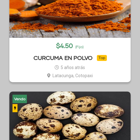
$
4.50
(Fijo)
CURCUMA EN POLVO
Top
5 años atrás
Latacunga, Cotopaxi
Vendo