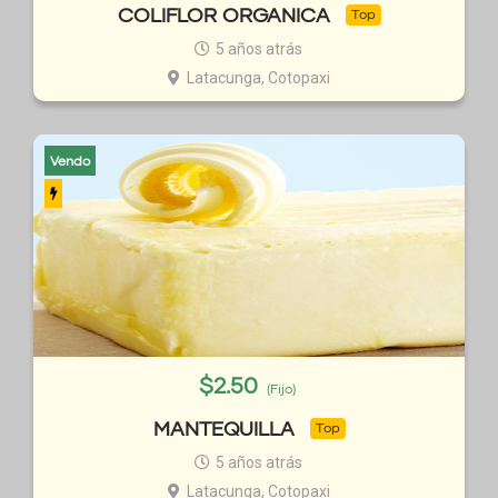
COLIFLOR ORGANICA
Top
5 años atrás
Latacunga, Cotopaxi
Vendo
$
2.50
(Fijo)
MANTEQUILLA
Top
5 años atrás
Latacunga, Cotopaxi