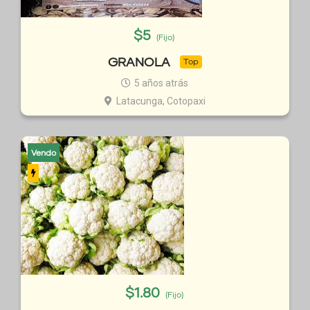
$
5
(Fijo)
GRANOLA
Top
5 años atrás
Latacunga, Cotopaxi
Vendo
$
1.80
(Fijo)