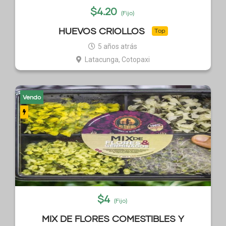
$
4.20
(Fijo)
HUEVOS CRIOLLOS
Top
5 años atrás
Latacunga, Cotopaxi
Vendo
$
4
(Fijo)
MIX DE FLORES COMESTIBLES Y