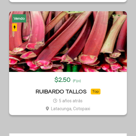
Vendo
$
2.50
(Fijo)
RUIBARDO TALLOS
Top
5 años atrás
Latacunga, Cotopaxi