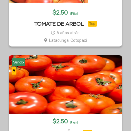
$
2.50
(Fijo)
TOMATE DE ARBOL
Top
5 años atrás
Latacunga, Cotopaxi
Vendo
$
2.50
(Fijo)