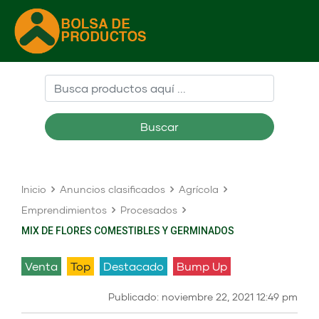
Buscar
Inicio
Anuncios clasificados
Agrícola
Emprendimientos
Procesados
MIX DE FLORES COMESTIBLES Y GERMINADOS
venta
Top
Destacado
Bump Up
Publicado: noviembre 22, 2021 12:49 pm