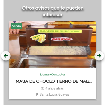
Otros avisos que te pueden
interesar
Vendo
Llamar/Contactar
MASA DE CHOCLO TIERNO DE MAIZ
AMARILLO
4 años atrás
Santa Lucia, Guayas