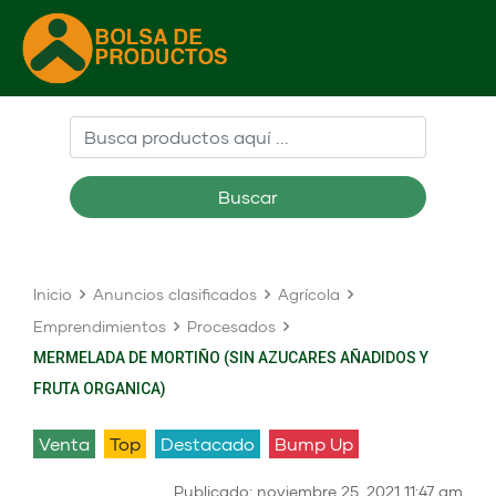
Buscar
Inicio
Anuncios clasificados
Agrícola
Emprendimientos
Procesados
MERMELADA DE MORTIÑO (SIN AZUCARES AÑADIDOS Y
FRUTA ORGANICA)
venta
Top
Destacado
Bump Up
Publicado: noviembre 25, 2021 11:47 am