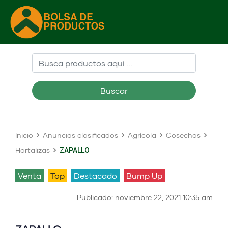
Buscar
Inicio
Anuncios clasificados
Agrícola
Cosechas
Hortalizas
ZAPALLO
venta
Top
Destacado
Bump Up
Publicado: noviembre 22, 2021 10:35 am