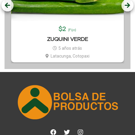
$
2
(Fijo)
ZUQUINI VERDE
5 años atrás
Latacunga, Cotopaxi