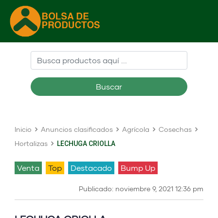
Buscar
Inicio
Anuncios clasificados
Agrícola
Cosechas
Hortalizas
LECHUGA CRIOLLA
venta
Top
Destacado
Bump Up
Publicado: noviembre 9, 2021 12:36 pm