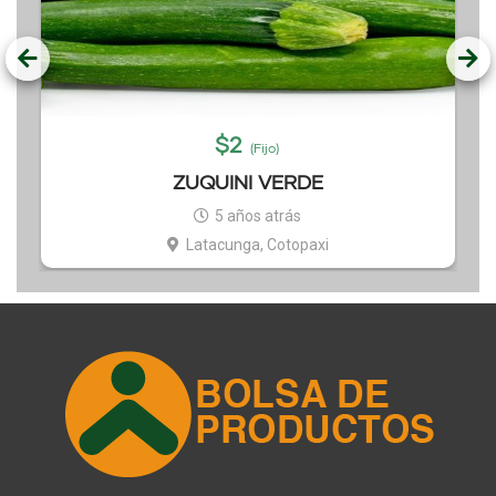
$
2
(Fijo)
ZUQUINI VERDE
5 años atrás
Latacunga, Cotopaxi