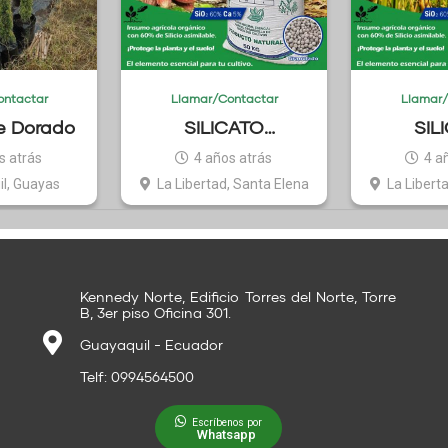
ontactar
Llamar/Contactar
Llamar/
e Dorado
SILICATO
SIL
AGRÍCOLA JOPER
AGRÍCO
s atrás
4 años atrás
4 a
CACAO
AR
l, Guayas
La Libertad, Santa Elena
La Libert
Kennedy Norte, Edificio Torres del Norte, Torre
B, 3er piso Oficina 301.
Guayaquil - Ecuador
Telf: 0994564500
Escríbenos por
Whatsapp