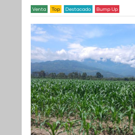
venta
Top
Destacado
Bump Up