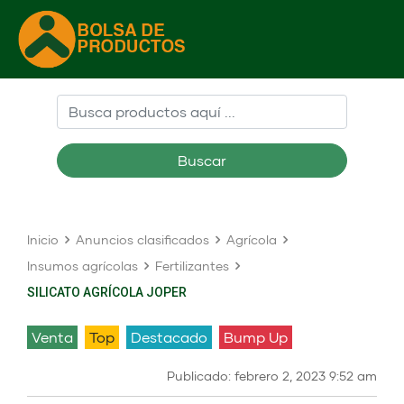
Buscar
Inicio
Anuncios clasificados
Agrícola
Insumos agrícolas
Fertilizantes
SILICATO AGRÍCOLA JOPER
venta
Top
Destacado
Bump Up
Publicado: febrero 2, 2023 9:52 am