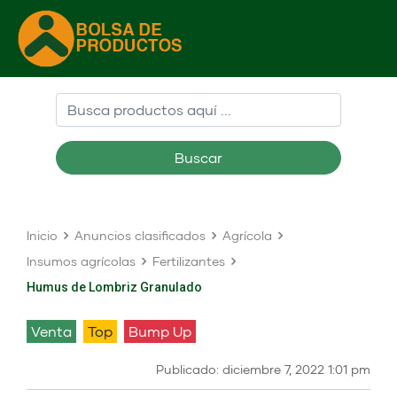
Buscar
Inicio
Anuncios clasificados
Agrícola
Insumos agrícolas
Fertilizantes
Humus de Lombriz Granulado
venta
Top
Bump Up
Publicado: diciembre 7, 2022 1:01 pm