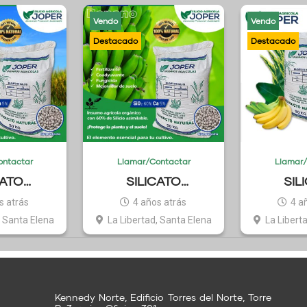
Vendo
Vendo
ontactar
Llamar/Contactar
Llamar/
CATO
SILICATO
SIL
A JOPER
AGRÍCOLA JOPER
AGRÍCO
s atrás
4 años atrás
4 a
ROZ
BANANO
, Santa Elena
La Libertad, Santa Elena
La Libert
Kennedy Norte, Edificio Torres del Norte, Torre