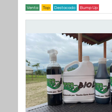
venta
Top
Destacado
Bump Up