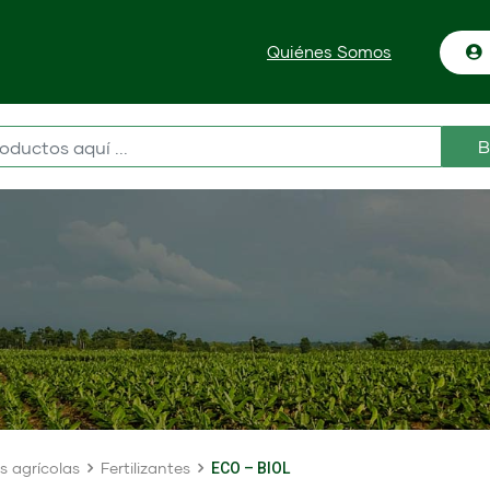
Quiénes Somos
B
s agrícolas
Fertilizantes
ECO – BIOL