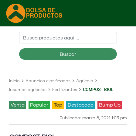
Buscar
Inicio
Anuncios clasificados
Agrícola
Insumos agrícolas
Fertilizantes
COMPOST BIOL
venta
Popular
Top
Destacado
Bump Up
Publicado: marzo 8, 2021 1:03 pm