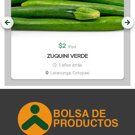
$
2
(Fijo)
ZUQUINI VERDE
5 años atrás
Latacunga, Cotopaxi