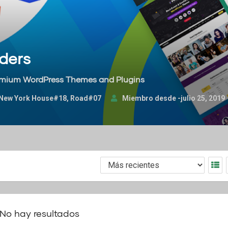
ders
emium WordPress Themes and Plugins
, New York House#18, Road#07
Miembro desde -julio 25, 2019
No hay resultados