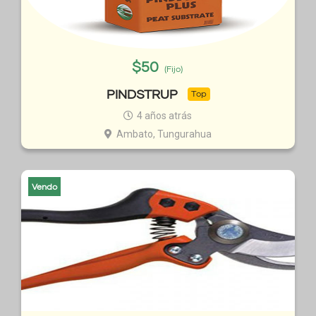
$
50
(Fijo)
PINDSTRUP
Top
4 años atrás
Ambato, Tungurahua
Vendo