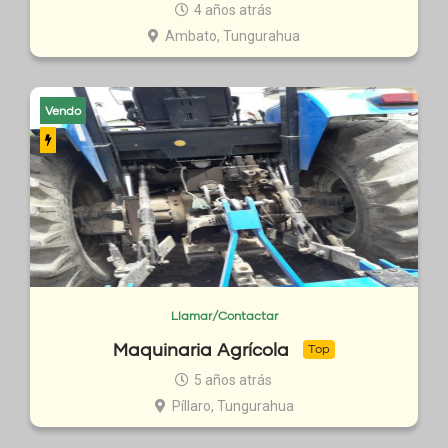
4 años atrás
Ambato, Tungurahua
Vendo
Llamar/Contactar
Maquinaria Agrícola
Top
5 años atrás
Píllaro, Tungurahua