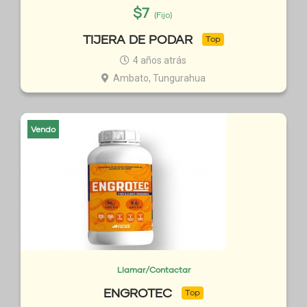
$
7
(Fijo)
TIJERA DE PODAR
Top
4 años atrás
Ambato, Tungurahua
Vendo
Llamar/Contactar
ENGROTEC
Top