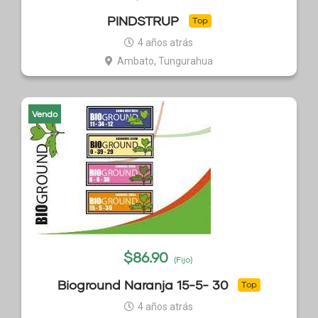
PINDSTRUP
Top
4 años atrás
Ambato, Tungurahua
Vendo
$
86.90
(Fijo)
Bioground Naranja 15-5- 30
Top
4 años atrás