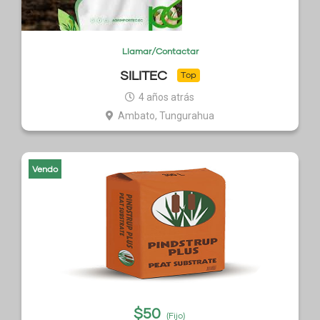
Llamar/Contactar
SILITEC
Top
4 años atrás
Ambato, Tungurahua
Vendo
$
50
(Fijo)