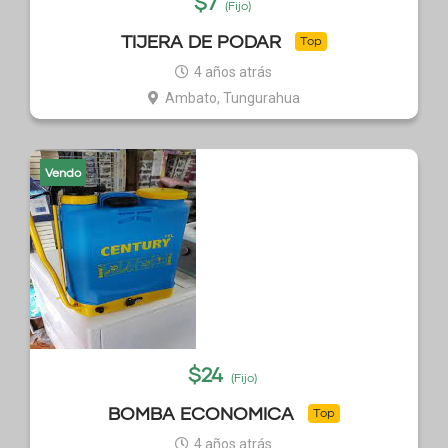
$
7
(Fijo)
TIJERA DE PODAR
Top
4 años atrás
Ambato, Tungurahua
Vendo
$
24
(Fijo)
BOMBA ECONOMICA
Top
4 años atrás