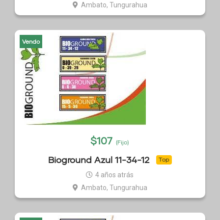
Ambato, Tungurahua
Vendo
$
107
(Fijo)
Bioground Azul 11-34-12
Top
4 años atrás
Ambato, Tungurahua