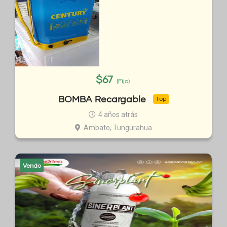
$
67
(Fijo)
BOMBA Recargable
Top
4 años atrás
Ambato, Tungurahua
Vendo