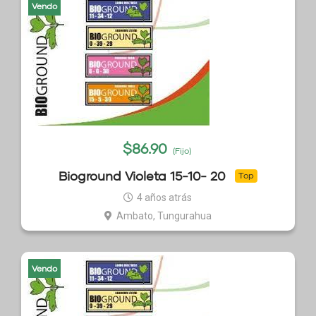
Vendo
$
86.90
(Fijo)
Bioground Violeta 15-10- 20
Top
4 años atrás
Ambato, Tungurahua
Vendo