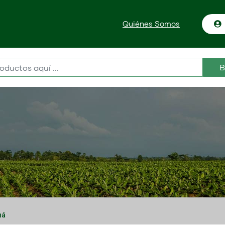
Quiénes Somos
B
ná