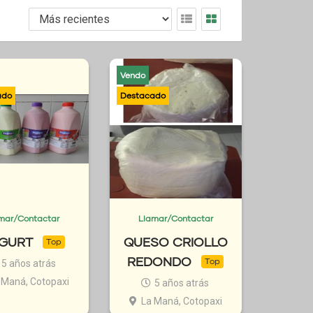
Vendo
mar/Contactar
Llamar/Contactar
GURT
QUESO CRIOLLO
Top
REDONDO
Top
5 años atrás
 Maná, Cotopaxi
5 años atrás
La Maná, Cotopaxi