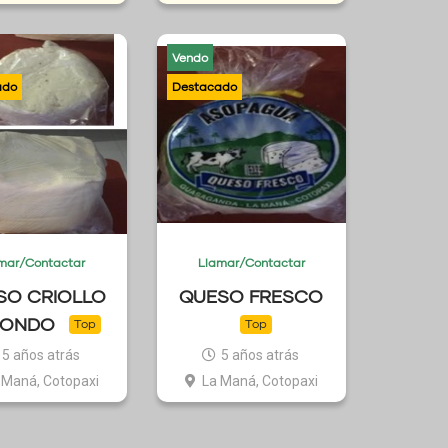
Vendo
mar/Contactar
Llamar/Contactar
SO CRIOLLO
QUESO FRESCO
DONDO
Top
Top
5 años atrás
5 años atrás
 Maná, Cotopaxi
La Maná, Cotopaxi