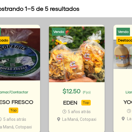
strando 1–5 de 5 resultados
Vendo
Vendo
$
12.50
lamar/Contactar
(Fijo)
Lla
ESO FRESCO
YO
EDEN
Top
Top
5 años atrás
La
5 años atrás
La Maná, Cotopaxi
a Maná, Cotopaxi