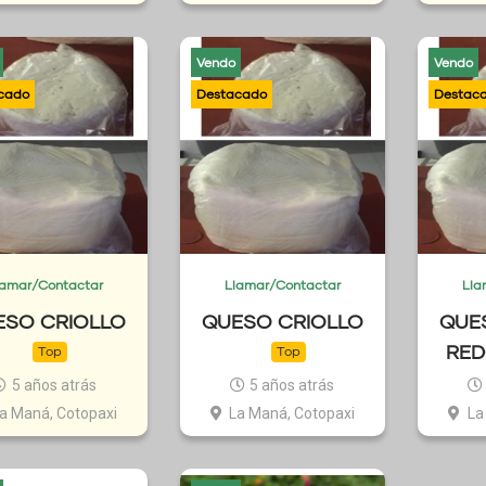
Vendo
Vendo
lamar/Contactar
Llamar/Contactar
Lla
ESO CRIOLLO
QUESO CRIOLLO
QUE
RE
Top
Top
5 años atrás
5 años atrás
a Maná, Cotopaxi
La Maná, Cotopaxi
La