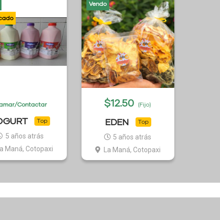
Vendo
$
12.50
lamar/Contactar
(Fijo)
OGURT
EDEN
Top
Top
5 años atrás
5 años atrás
a Maná, Cotopaxi
La Maná, Cotopaxi