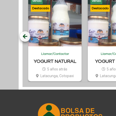
Vendo
Vendo
tactar
Llamar/Contactar
Llamar/C
riego
YOGURT NATURAL
YOGURT 
URT
atrás
5 años atrás
5 año
El Oro
Latacunga, Cotopaxi
Latacunga