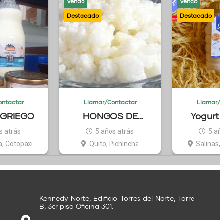
Vendo
Vendo
ontactar
Llamar/Contactar
Llamar/
GRIEGO
HONGOS DE
Yogurt
YOGURT
s atrás
5 años atrás
5 a
, Cotopaxi
Quito, Pichincha
Salinas
Kennedy Norte, Edificio Torres del Norte, Torre
B, 3er piso Oficina 301.