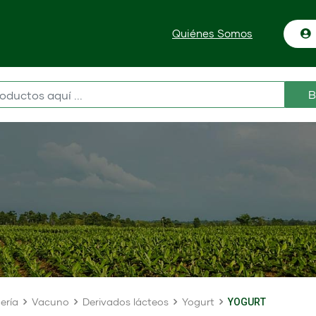
Quiénes Somos
B
ería
Vacuno
Derivados lácteos
Yogurt
YOGURT