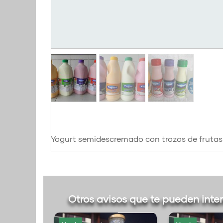
Yogurt semidescremado con trozos de frutas 
Otros avisos que te pueden inte