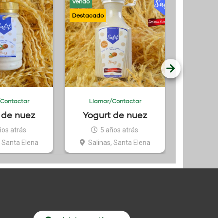
Vendo
Vendo
Contactar
Llamar/Contactar
Llama
 de nuez
Yogurt de nuez
Yogu
DE
ños atrás
5 años atrás
5
, Santa Elena
Salinas, Santa Elena
Pa