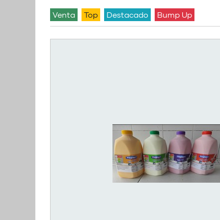
venta
Top
Destacado
Bump Up