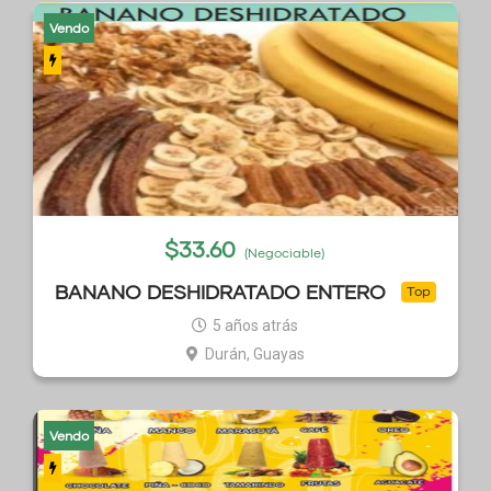
Vendo
$
33.60
(Negociable)
BANANO DESHIDRATADO ENTERO
Top
5 años atrás
Durán, Guayas
Vendo