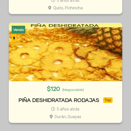
5 años atrás
Quito, Pichincha
Vendo
$
120
(Negociable)
PIÑA DESHIDRATADA RODAJAS
Top
5 años atrás
Durán, Guayas