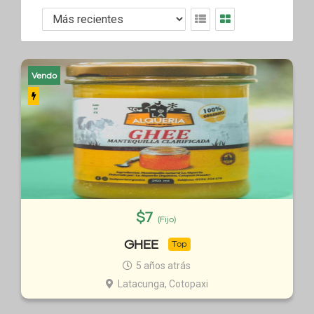
Vendo
$
7
(Fijo)
GHEE
Top
5 años atrás
Latacunga, Cotopaxi