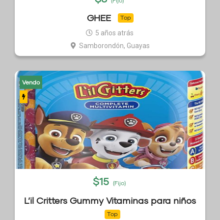
(Fijo)
GHEE
Top
5 años atrás
Samborondón, Guayas
Vendo
$
15
(Fijo)
L’il Critters Gummy Vitaminas para niños
Top