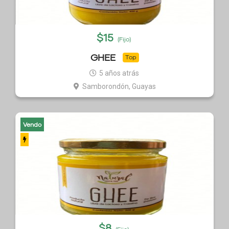
$
15
(Fijo)
GHEE
Top
5 años atrás
Samborondón, Guayas
Vendo
$
8