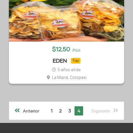
$
12.50
(Fijo)
EDEN
Top
5 años atrás
La Maná, Cotopaxi
1
2
3
4
Anterior
Siguiente