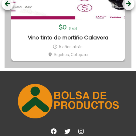
$
0
(Fijo)
Vino tinto de mortiño Calavera
5 años atrás
Sigchos, Cotopaxi