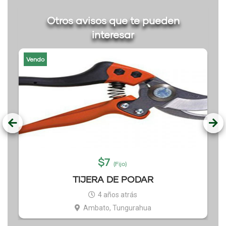
Otros avisos que te pueden
interesar
Vendo
$
7
(Fijo)
TIJERA DE PODAR
4 años atrás
Ambato, Tungurahua