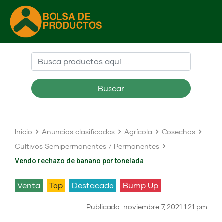
Buscar
Inicio
Anuncios clasificados
Agrícola
Cosechas
Cultivos Semipermanentes / Permanentes
Vendo rechazo de banano por tonelada
venta
Top
Destacado
Bump Up
Publicado: noviembre 7, 2021 1:21 pm