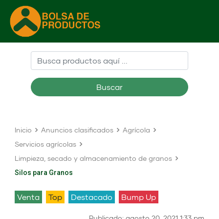
Buscar
Inicio
Anuncios clasificados
Agrícola
Servicios agrícolas
Limpieza, secado y almacenamiento de granos
Silos para Granos
venta
Top
Destacado
Bump Up
Publicado: agosto 20, 2021 1:33 pm