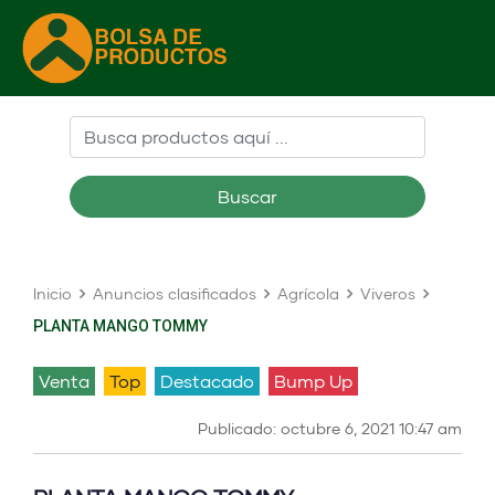
Buscar
Inicio
Anuncios clasificados
Agrícola
Viveros
PLANTA MANGO TOMMY
venta
Top
Destacado
Bump Up
Publicado: octubre 6, 2021 10:47 am