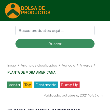
Buscar
Inicio
Anuncios clasificados
Agrícola
Viveros
PLANTA DE MORA AMERICANA
venta
Top
Destacado
Bump Up
Publicado: octubre 6, 2021 10:53 am