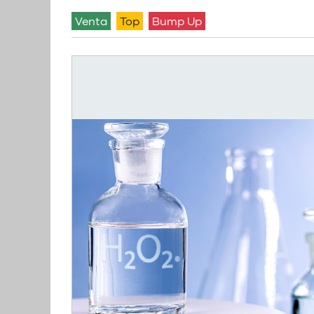
venta
Top
Bump Up