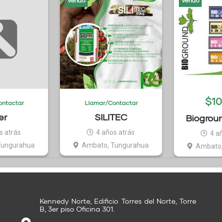
Vendo
Vendo
$
10
ontactar
Llamar/Contactar
er
SILITEC
Biogroun
3
s atrás
4 años atrás
4 a
Tungurahua
Ambato, Tungurahua
Ambato,
Kennedy Norte, Edificio Torres del Norte, Torre
B, 3er piso Oficina 301.