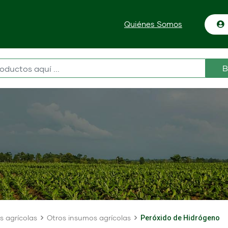
Quiénes Somos
B
s agrícolas
Otros insumos agrícolas
Peróxido de Hidrógeno