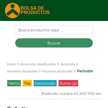
Buscar
Inicio
Anuncios clasificados
Acuícola
Insumos acuícolas
Insumos acuícolas
Perfostim
venta
Top
Destacado
Bump Up
Publicado: octubre 23, 2021 9:00 am