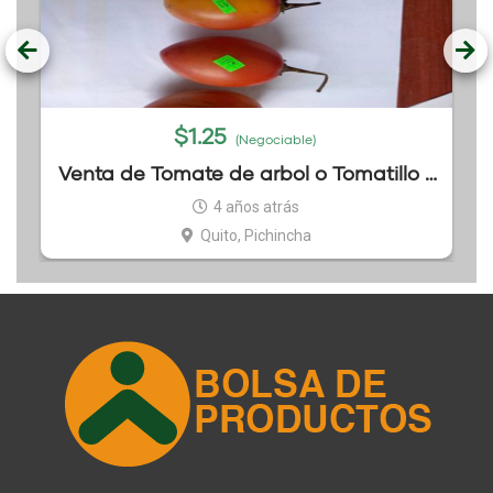
$
1.25
(Negociable)
Venta de Tomate de arbol o Tomatillo x
kg
4 años atrás
Quito, Pichincha