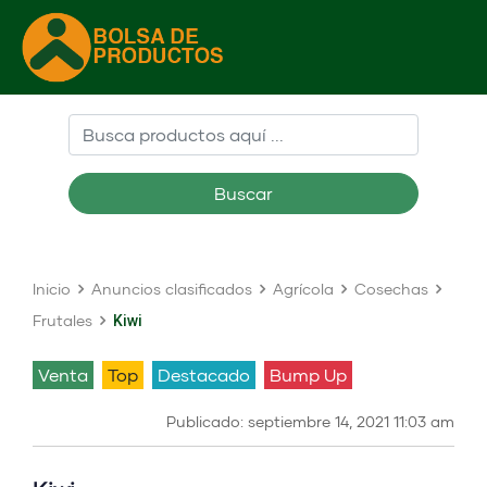
Buscar
Inicio
Anuncios clasificados
Agrícola
Cosechas
Frutales
Kiwi
venta
Top
Destacado
Bump Up
Publicado: septiembre 14, 2021 11:03 am