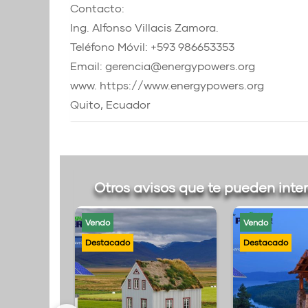
Contacto:
Ing. Alfonso Villacis Zamora.
Teléfono Móvil: +593 986653353
Email: gerencia@energypowers.org
www. https://www.energypowers.org
Quito, Ecuador
Otros avisos que te pueden inte
Vendo
Vendo