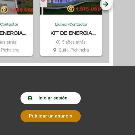
ontactar
Llamar/Contactar
Llamar
ENERGIA
KIT DE ENERGIA
GENE
MERICANO
SOLAR AMERICANO
os atrás
5 años atrás
5 a
2
1
 Pichincha
Quito, Pichincha
Guaya
Iniciar sesión
Publicar un anuncio