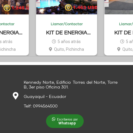
tactar
Llamar/Contactar
Llamar/C
NERGIA
KIT DE ENERGIA
KIT DE 
ERICANO
SOLAR AMERICANO
SOLAR A
 atrás
5 años atrás
5 añ
3
ichincha
Quito, Pichincha
Quito,
Kennedy Norte, Edificio Torres del Norte, Torre
B, 3er piso Oficina 301.
Guayaquil - Ecuador
Telf: 0994564500
Escríbenos por
Whatsapp