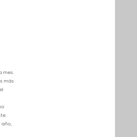
a mes.
es más
el
no
te.
l año,