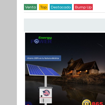
venta
Top
Destacado
Bump Up