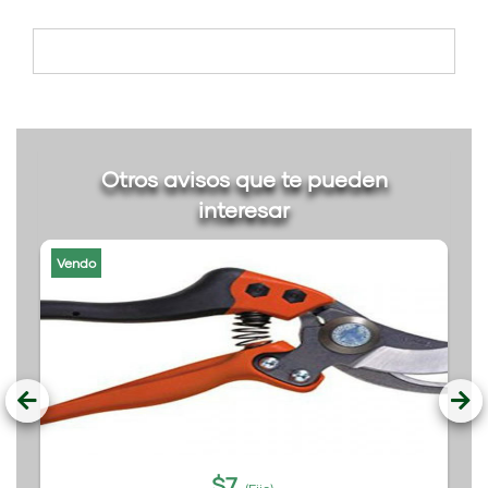
Otros avisos que te pueden
interesar
Vendo
$
7