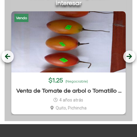
interesar
Vendo
$
1.25
(Negociable)
Venta de Tomate de arbol o Tomatillo x
kg
4 años atrás
Quito, Pichincha