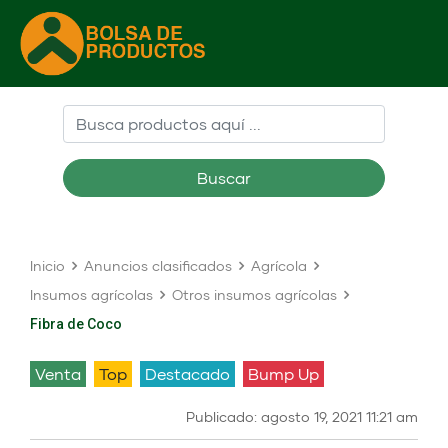
Buscar
Inicio
Anuncios clasificados
Agrícola
Insumos agrícolas
Otros insumos agrícolas
Fibra de Coco
venta
Top
Destacado
Bump Up
Publicado: agosto 19, 2021 11:21 am