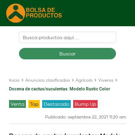
Buscar
Inicio
Anuncios clasificados
Agrícola
Viveros
Docena de cactus/suculentas: Modelo Rustic Color
venta
Top
Destacado
Bump Up
Publicado: septiembre 22, 2021 11:20 am