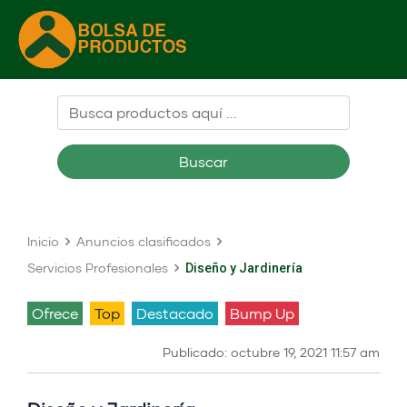
Buscar
Inicio
Anuncios clasificados
Servicios Profesionales
Diseño y Jardinería
ofrece
Top
Destacado
Bump Up
Publicado: octubre 19, 2021 11:57 am