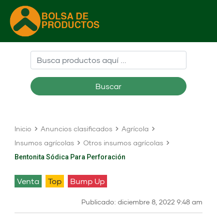
Buscar
Inicio
Anuncios clasificados
Agrícola
Insumos agrícolas
Otros insumos agrícolas
Bentonita Sódica Para Perforación
venta
Top
Bump Up
Publicado: diciembre 8, 2022 9:48 am