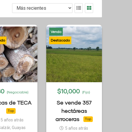
Vendo
80
$
10,000
(Negociable)
(Fijo)
cas de TECA
Se vende 357
hectáreas
Top
arroceras
Top
5 años atrás
Balzár, Guayas
5 años atrás