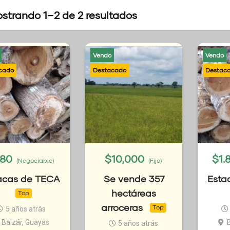
strando 1–2 de 2 resultados
Vendo
Vendo
.80
$
10,000
$
1.
(Negociable)
(Fijo)
acas de TECA
Se vende 357
Esta
hectáreas
Top
arroceras
Top
5 años atrás
Balzár, Guayas
5 años atrás