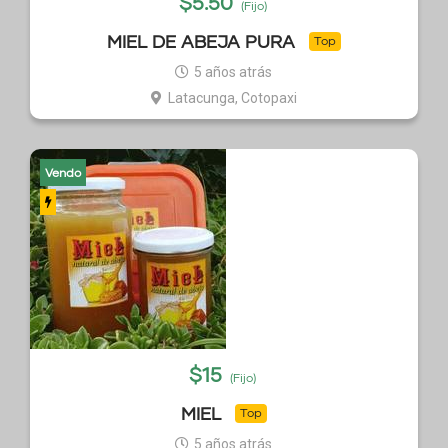
$
5.50
(Fijo)
MIEL DE ABEJA PURA
Top
5 años atrás
Latacunga, Cotopaxi
Vendo
$
15
(Fijo)
MIEL
Top
5 años atrás