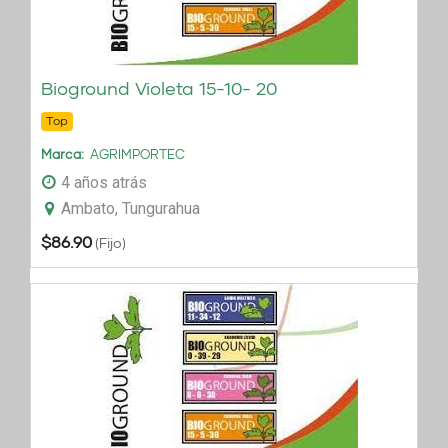
Bioground Violeta 15-10- 20
Top
Marca
AGRIMPORTEC
4 años atrás
Ambato, Tungurahua
$
86.90
(Fijo)