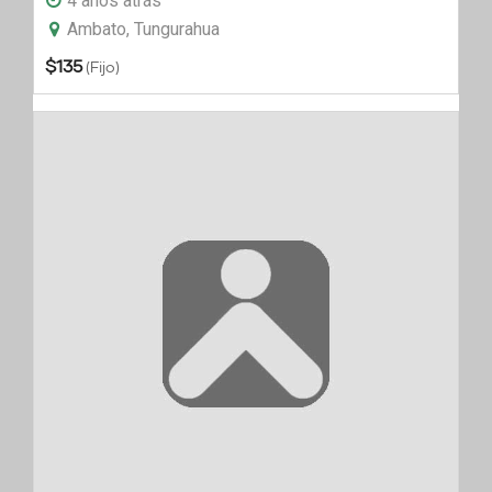
4 años atrás
Ambato, Tungurahua
$
135
(Fijo)