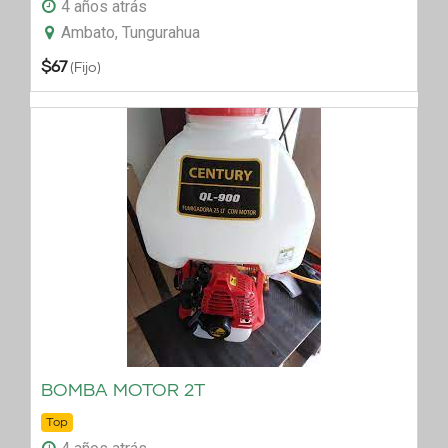
4 años atrás
Ambato, Tungurahua
$
67
(Fijo)
BOMBA MOTOR 2T
Top