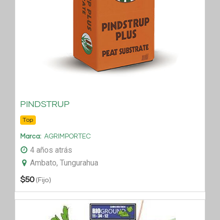
PINDSTRUP
Top
Marca
AGRIMPORTEC
4 años atrás
Ambato, Tungurahua
$
50
(Fijo)